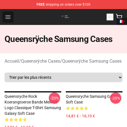
FREE
shipping on orders over $100
Queensrÿche Store - Official Queensrÿche Merchandise 
Open menu
Queensrÿche Samsung Cases
Accueil
/
Queensrÿche Cases
/
Queensrÿche Samsung Cases
Queensryche Rock
Queensryche Samsung Galaxy
-20%
-20%
Koerangtoeroe Bande Meilleur
Soft Case
Logo Classique T-Shirt Samsung
Galaxy Soft Case
14,81 € - 16,10 €