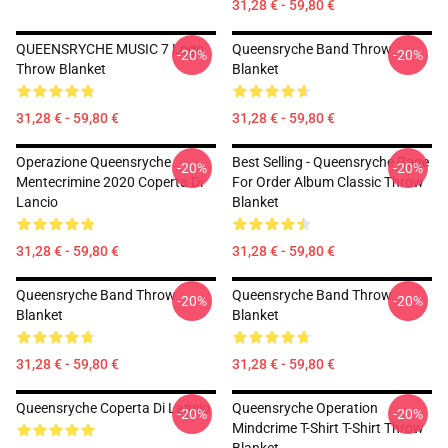
31,28 € - 59,80 €
QUEENSRYCHE MUSIC 7 Logo
Queensryche Band Throw
-20%
-20%
Throw Blanket
Blanket
31,28 € - 59,80 €
31,28 € - 59,80 €
Operazione Queensryche
Best Selling - Queensryche Rage
-20%
-20%
Mentecrimine 2020 Coperta Di
For Order Album Classic Throw
Lancio
Blanket
31,28 € - 59,80 €
31,28 € - 59,80 €
Queensryche Band Throw
Queensryche Band Throw
-20%
-20%
Blanket
Blanket
31,28 € - 59,80 €
31,28 € - 59,80 €
Queensryche Coperta Di Lancio
Queensryche Operation
-20%
-20%
Mindcrime T-Shirt T-Shirt Throw