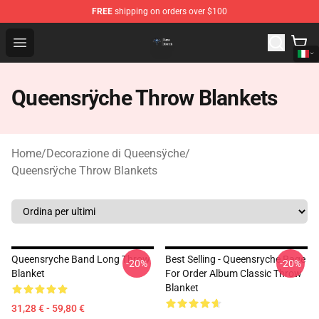
FREE
shipping on orders over $100
Queensrÿche Store - Official Queensrÿche Merchandise 
Open menu
Queensrÿche Throw Blankets
Home
/
Decorazione di Queensÿche
/
Queensrÿche Throw Blankets
Queensryche Band Long Throw
Best Selling - Queensryche Rage
-20%
-20%
Blanket
For Order Album Classic Throw
Blanket
31,28 € - 59,80 €