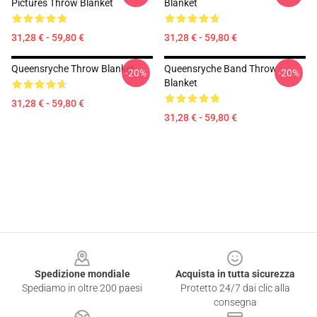
Pictures Throw Blanket
Blanket
31,28 € - 59,80 €
31,28 € - 59,80 €
Queensryche Throw Blanket
Queensryche Band Throw
-20%
-20%
Blanket
31,28 € - 59,80 €
31,28 € - 59,80 €
Footer
Spedizione mondiale
Acquista in tutta sicurezza
Spediamo in oltre 200 paesi
Protetto 24/7 dai clic alla
consegna