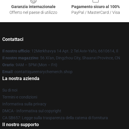
Garanzia internazionale
Pagamento sicuro al 100%
Offerto nel paese di utilizzo
PayPal / MasterCard / Visa
Contattaci
Il nostro ufficio
: 12Merkhavya 14 Apt. 2 Tel Aviv-Yafo, 6610614, Il
Il nostro magazzino
: 56 Xi'an, Dingzhou City, Shaanxi Province, CN
Orario
: 9AM – 5PM (Mon – Fri)
Email
: contattiqueensrychemerch.shop
La nostra azienda
Su di noi
Termini e condizioni
Informativa sulla privacy
DMCA - Informativa sul copyright
CA SB657: Legge sulla trasparenza della catena di fornitura
Il nostro supporto